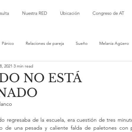
sulta
Nuestra RED
Ubicación
Congreso de AT
Pánico
Relaciones de pareja
Sueño
Melania Agüero
8, 2021
3 min read
Isabel Garbanzo
Laura Herrera
Alfred Kaufmann
IDO NO ESTÁ
NADO
d
Jessica Millet
Leticia RImolo
Sarita Alvarez
Del 
Blanco
iento Terapéutico
Violencia
Educación
Bullying
 regresaba de la escuela, era cuestión de tres minut
o de una pesada y caliente falda de paletones con p