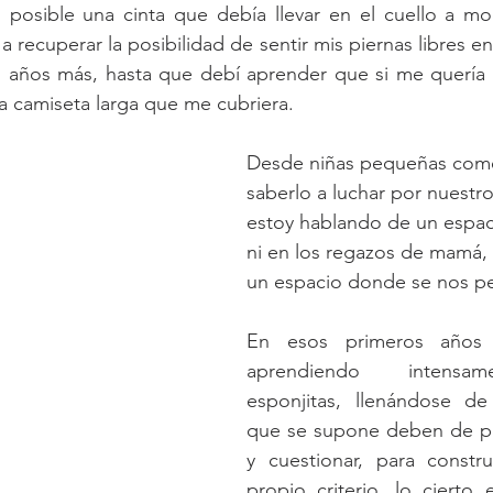
o posible una cinta que debía llevar en el cuello a mo
Infancia
Cuerpo y lenguaje
Síntoma
ecuperar la posibilidad de sentir mis piernas libres en 
años más, hasta que debí aprender que si me quería p
a camiseta larga que me cubriera.
Desde niñas pequeñas com
saberlo a luchar por nuestro
estoy hablando de un espacio
ni en los regazos de mamá,
un espacio donde se nos per
En esos primeros años l
aprendiendo intensa
esponjitas, llenándose de
que se supone deben de pro
y cuestionar, para constru
propio criterio, lo cierto