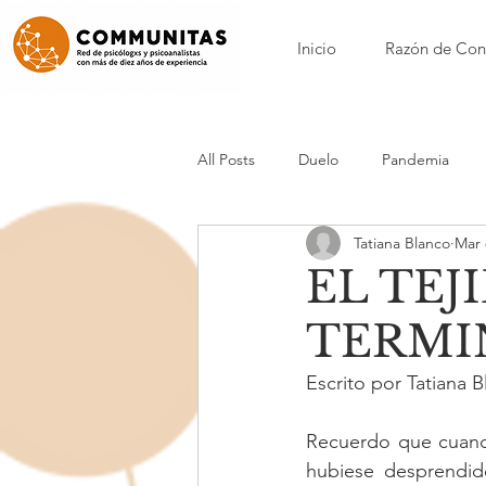
Inicio
Razón de Con
All Posts
Duelo
Pandemia
Tatiana Blanco
Mar 
Nora Borenstein
Patricia Calvo
EL TEJ
TERMI
Nicole Loynaz
Mónica Maynar
Escrito por Tatiana 
Anorexia y bulimia
Acompañam
Recuerdo que cuando
hubiese desprendid