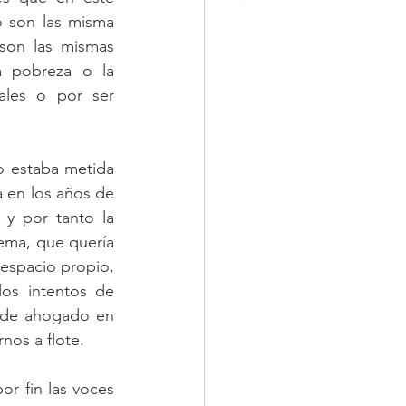
 son las misma 
son las mismas 
a pobreza o la 
ales o por ser 
o estaba metida 
 en los años de 
y por tanto la 
ema, que quería 
spacio propio, 
os intentos de 
 de ahogado en 
os a flote. 
r fin las voces 