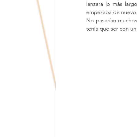
lanzara lo más larg
Adolescencia
Amor de pareja
empezaba de nuevo a r
No pasarían muchos 
tenía que ser con un