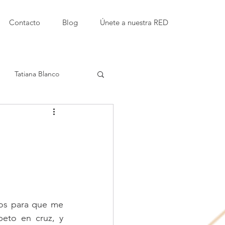
Contacto
Blog
Únete a nuestra RED
Tatiana Blanco
Etty Kaufmann Kappari
amor
Instituciones educativas
os para que me 
eto en cruz, y 