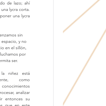
do de lazo; ahí 
una lycra corta. 
oner una lycra 
enzamos sin 
 espacio, y no 
 en el sillón, 
 luchamos por 
mita ser. 
a niñez está 
mente, como 
 conocimientos 
cesar, analizar 
ir entonces su 
 es que en este 