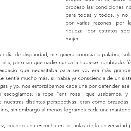
proceso las condiciones no
para todas y todos, y no 
por varias razones, por l
riqueza, por estratos soci
mujer. 
endía de disparidad, ni siquiera conocía la palabra, sol
a ella, pero sin que nadie nunca la hubiese nombrado. Ya
 espacio que necesitaba para ser yo, era más grande 
se sentía mucho más, sí, había ya consciencia de un sist
gas y yo, nos esforzábamos cada una por defender ese e
e escogíamos, la ropa “anti rosa” que usábamos, y l
e nuestras distintas perspectivas, eran como brazadas
lino, sin embargo al menos logramos cada una mantenern
ez, cuando una escucha en las aulas de la universidad po