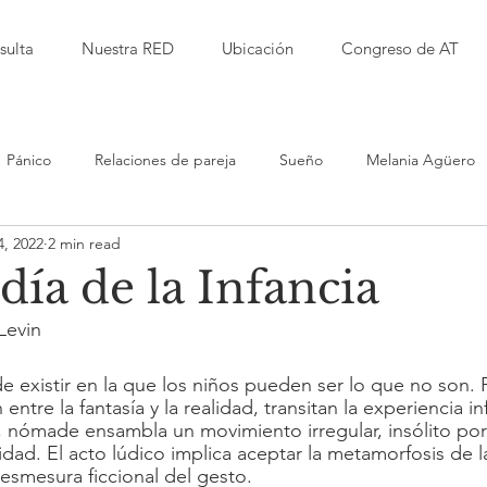
sulta
Nuestra RED
Ubicación
Congreso de AT
Pánico
Relaciones de pareja
Sueño
Melania Agüero
4, 2022
2 min read
Isabel Garbanzo
Laura Herrera
Alfred Kaufmann
día de la Infancia
Levin 
d
Jessica Millet
Leticia RImolo
Sarita Alvarez
Del 
e existir en la que los niños pueden ser lo que no son. 
ntre la fantasía y la realidad, transitan la experiencia inf
iento Terapéutico
Violencia
Educación
Bullying
, nómade ensambla un movimiento irregular, insólito po
icidad. El acto lúdico implica aceptar la metamorfosis de l
desmesura ficcional del gesto.