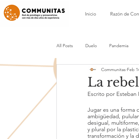
Inicio
Razón de Con
All Posts
Duelo
Pandemia
Communitas
Feb 1
Nora Borenstein
Patricia Calvo
La rebel
Escrito por Esteban 
Nicole Loynaz
Mónica Maynar
Jugar es una forma d
ambigüedad, pululan e
Anorexia y bulimia
Acompañam
desigual, multiforme
y plural por la plast
transformación y la 