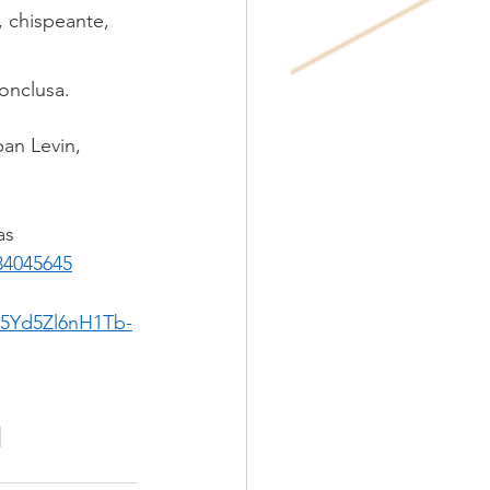
, chispeante, 
onclusa.
an Levin, 
s 
34045645
45Yd5Zl6nH1Tb-