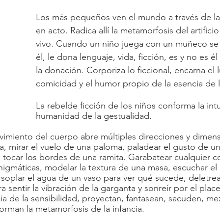
Infancia
Cuerpo y lenguaje
Síntoma
Los más pequeños ven el mundo a través de la
en acto. Radica allí la metamorfosis del artificio
vivo. Cuando un niño juega con un muñeco se
él, le dona lenguaje, vida, ficción, es y no es él
la donación. Corporiza lo ficcional, encarna el l
comicidad y el humor propio de la esencia de l
La rebelde ficción de los niños conforma la intu
humanidad de la gestualidad.
ovimiento del cuerpo abre múltiples direcciones y dimens
ta, mirar el vuelo de una paloma, paladear el gusto de u
, tocar los bordes de una ramita. Garabatear cualquier c
nigmáticas, modelar la textura de una masa, escuchar el
 soplar el agua de un vaso para ver qué sucede, deletrear
a sentir la vibración de la garganta y sonreír por el place
 de la sensibilidad, proyectan, fantasean, sacuden, mez
forman la metamorfosis de la infancia.