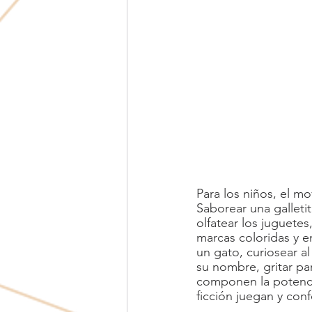
Adolescencia
Amor de pareja
Para los niños, el m
Saborear una galleti
olfatear los juguetes
marcas coloridas y e
un gato, curiosear al
su nombre, gritar par
componen la potencia
ficción juegan y con