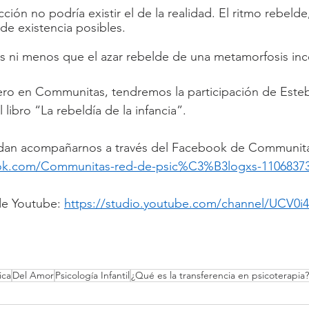
cción no podría existir el de la realidad. El ritmo rebelde
 de existencia posibles.
s ni menos que el azar rebelde de una metamorfosis inc
ero en Communitas, tendremos la participación de Esteb
 libro “La rebeldía de la infancia”.
an acompañarnos a través del Facebook de Communita
ok.com/Communitas-red-de-psic%C3%B3logxs-1106837
de Youtube: 
https://studio.youtube.com/channel/UCV0i
ica
Del Amor
Psicología Infantil
¿Qué es la transferencia en psicoterapia?