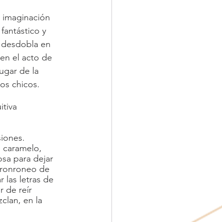
 imaginación 
 fantástico y 
 desdobla en 
 en el acto de 
ugar de la 
os chicos.
itiva 
iones. 
n caramelo, 
osa para dejar 
 ronroneo de 
 las letras de 
r de reír 
clan, en la 