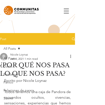
Post
All Posts
Nicole Loynaz
All Posts
Jan 4, 2021
1 min read
¿POR QUÉ NOS PASA
Duelo
LO QUE NOS PASA?
Pandemia
Escrito por Nicole Loynaz
Pánico
Relaciones de pareja
Todos tenemos una caja de Pandora de 
recuerdos ocultos, vivencias, 
Sueño
sensaciones, experiencias que hemos 