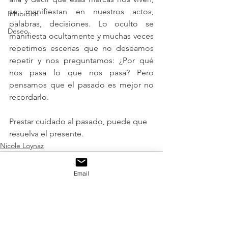
se manifiestan en nuestros actos, 
Inhibición
palabras, decisiones. Lo oculto se 
Deseo
manifiesta ocultamente y muchas veces 
repetimos escenas que no deseamos 
repetir y nos preguntamos: ¿Por qué 
nos pasa lo que nos pasa? Pero 
pensamos que el pasado es mejor no 
recordarlo. 
Prestar cuidado al pasado, puede que 
resuelva el presente.
Nicole Loynaz
Email
See All
Related Posts