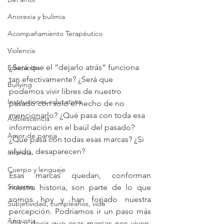
Anorexia y bulimia
Acompañamiento Terapéutico
Violencia
¿Será que el “dejarlo atrás” funciona 
Educación
tan efectivamente? ¿Será que 
Bullying
podemos vivir libres de nuestro 
Instituciones educativas
pasado con solo el hecho de no 
mencionarlo? ¿Qué pasa con toda esa 
Adolescencia
información en el baúl del pasado? 
Amor de pareja
¿Qué pasa con todas esas marcas? ¿Si 
olvido, desaparecen? 
Infancia
Cuerpo y lenguaje
Esas marcas quedan, conforman 
Síntoma
nuestra historia, son parte de lo que 
somos hoy y han forjado nuestra 
Subjetividad, cumpleaños, vida
percepción. Podríamos ir un paso más 
Angustia
allá y decir que esas marcas nos viven, 