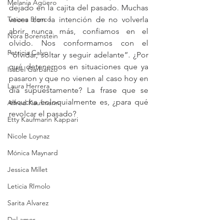
Melania Agüero
dejado en la cajita del pasado. Muchas 
Tatiana Blanco
veces con la intención de no volverla 
abrir nunca más, confiamos en el 
Nora Borenstein
olvido. Nos conformamos con el 
Patricia Calvo
“olvidar, soltar y seguir adelante”. ¿Por 
qué detenernos en situaciones que ya 
Isabel Garbanzo
pasaron y que no vienen al caso hoy en 
Laura Herrera
día supuestamente? La frase que se 
escucha coloquialmente es, ¿para qué 
Alfred Kaufmann
revolcar el pasado? 
Etty Kaufmann Kappari
Nicole Loynaz
Mónica Maynard
Jessica Millet
Leticia RImolo
Sarita Alvarez
Del amor