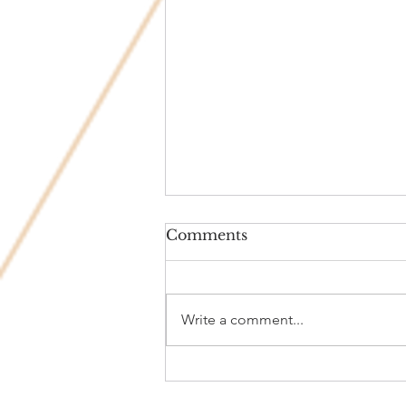
Comments
Write a comment...
“El cuerpo habla lo que la
boca calla”