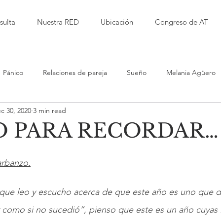
sulta
Nuestra RED
Ubicación
Congreso de AT
Pánico
Relaciones de pareja
Sueño
Melania Agüero
c 30, 2020
3 min read
Isabel Garbanzo
Laura Herrera
Alfred Kaufmann
O PARA RECORDAR…
d
Jessica Millet
Leticia RImolo
Sarita Alvarez
Del 
arbanzo.
iento Terapéutico
Violencia
Educación
Bullying
 que leo y escucho acerca de que este año es uno que 
r como si no sucedió”, pienso que este es un año cuyas 