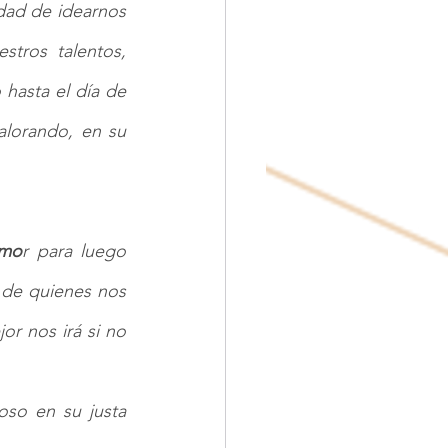
dad de idearnos 
tros talentos, 
hasta el día de 
alorando, en su 
mo
r para luego 
 de quienes nos 
r nos irá si no 
so en su justa 