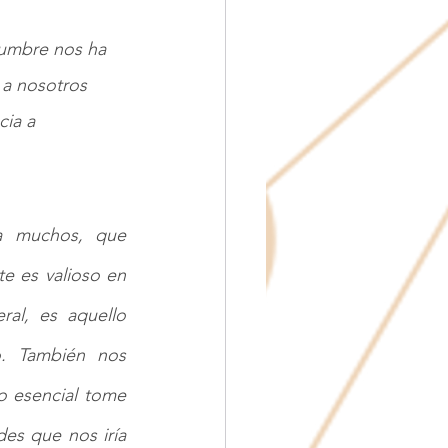
dumbre nos ha 
a nosotros 
cia a 
a muchos, que 
e es valioso en 
ral, es aquello 
 También nos 
o esencial tome 
es que nos iría 