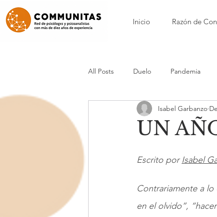
Inicio
Razón de Con
All Posts
Duelo
Pandemia
Isabel Garbanzo
De
Nora Borenstein
Patricia Calvo
UN AÑ
Nicole Loynaz
Mónica Maynar
Escrito por 
Isabel G
Anorexia y bulimia
Acompañam
Contrariamente a lo
en el olvido”, “hace