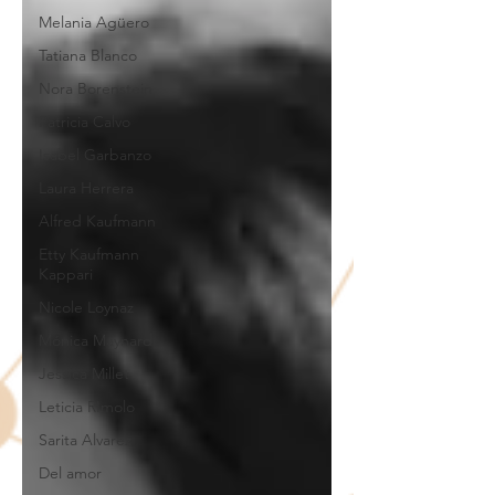
Melania Agüero
Tatiana Blanco
Nora Borenstein
Patricia Calvo
Isabel Garbanzo
Laura Herrera
Alfred Kaufmann
Etty Kaufmann
Kappari
Nicole Loynaz
Mónica Maynard
Jessica Millet
Leticia RImolo
Sarita Alvarez
Del amor