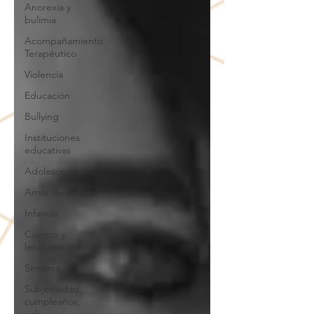
Anorexia y
bulimia
Acompañamiento
Terapéutico
Violencia
Educación
Bullying
Instituciones
educativas
Adolescencia
Amor de pareja
Infancia
Cuerpo y
lenguaje
Síntoma
Subjetividad,
cumpleaños,