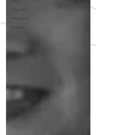
vida
Angustia
Inhibición
Deseo