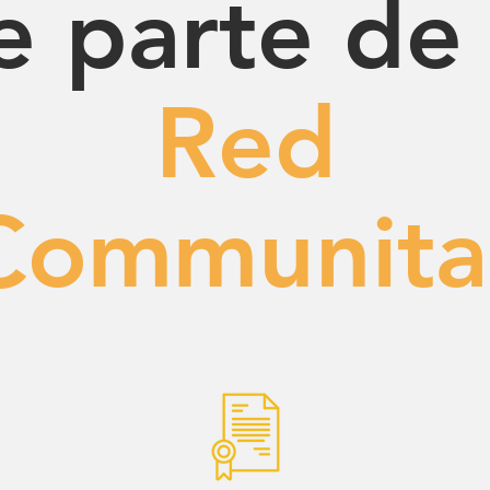
e parte de 
Red
Communita