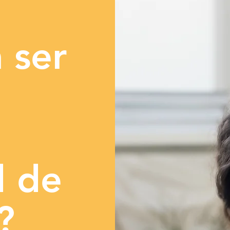
 ser
 de
?