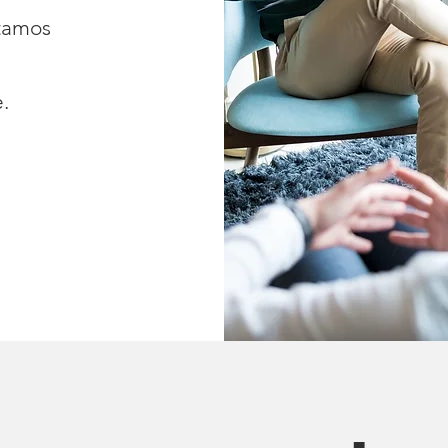
itamos
.