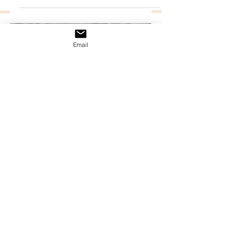
hoy se ven reducidos...
Email