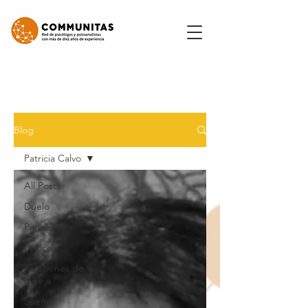
Blog
Patricia Calvo
All Posts
Duelo
Pandemia
Pánico
Relaciones de
pareja
Sueño