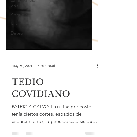
cumpleaños,
vida
Angustia
Inhibición
Deseo
May 30, 2021
4 min read
TEDIO
COVIDIANO
PATRICIA CALVO. La rutina pre-covid
tenía ciertos cortes, espacios de
esparcimiento, lugares de catarsis que