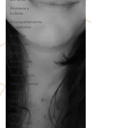
Anorexia y
bulimia
Acompañamiento
Terapéutico
Violencia
Educación
Bullying
Instituciones
educativas
Adolescencia
Amor de pareja
Infancia
Cuerpo y
lenguaje
Síntoma
Subjetividad,