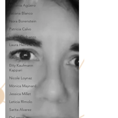
Melania Agüero
Tatiana Blanco
Nora Borenstein
Patricia Calvo
Isabel Garbanzo
Laura Herrera
Alfred
Kaufmann
Etty Kaufmann
Kappari
Nicole Loynaz
Mónica Maynard
Jessica Millet
Leticia RImolo
Sarita Alvarez
Del amor