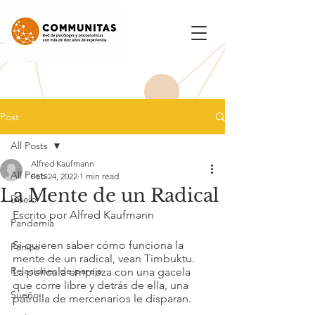
Post
All Posts
Alfred Kaufmann
All Posts
Feb 24, 2022
1 min read
La Mente de un Radical
Duelo
Escrito por Alfred Kaufmann
Pandemia
Si quieren saber cómo funciona la 
Pánico
mente de un radical, vean Timbuktu.
Relaciones de pareja
La película empieza con una gacela 
que corre libre y detrás de ella, una 
Sueño
patrulla de mercenarios le disparan.