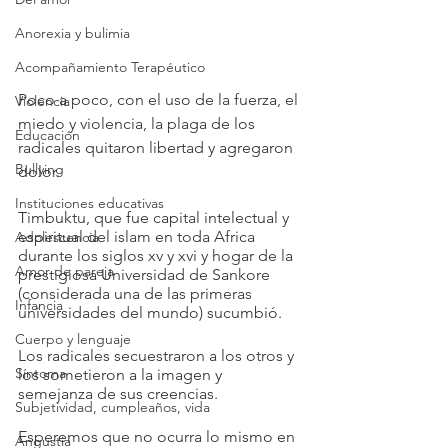
Anorexia y bulimia
Acompañamiento Terapéutico
Poco a poco, con el uso de la fuerza, el 
Violencia
miedo y violencia, la plaga de los 
Educación
radicales quitaron libertad y agregaron 
Bullying
dolor. 
Instituciones educativas
Timbuktu, que fue capital intelectual y 
espiritual del islam en toda Africa 
Adolescencia
durante los siglos xv y xvi y hogar de la 
Amor de pareja
prestigiosa Universidad de Sankore 
(considerada una de las primeras 
Infancia
universidades del mundo) sucumbió.
Cuerpo y lenguaje
Los radicales secuestraron a los otros y 
Síntoma
los sometieron a la imagen y 
semejanza de sus creencias.
Subjetividad, cumpleaños, vida
Esperemos que no ocurra lo mismo en 
Angustia