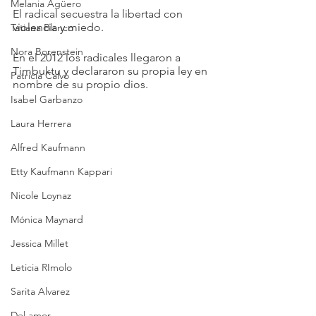
Melania Agüero
El radical secuestra la libertad con 
violencia y miedo.
Tatiana Blanco
Nora Borenstein
En el 2012 los radicales llegaron a 
Timbuktu y declararon su propia ley en 
Patricia Calvo
nombre de su propio dios.
Isabel Garbanzo
Laura Herrera
Alfred Kaufmann
Etty Kaufmann Kappari
Nicole Loynaz
Mónica Maynard
Jessica Millet
Leticia RImolo
Sarita Alvarez
Del amor