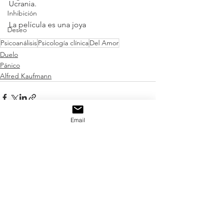
Ucrania.
Inhibición
La película es una joya
Deseo
Psicoanálisis
Psicología clínica
Del Amor
Duelo
Pánico
Alfred Kaufmann
Email
See All
Related Posts