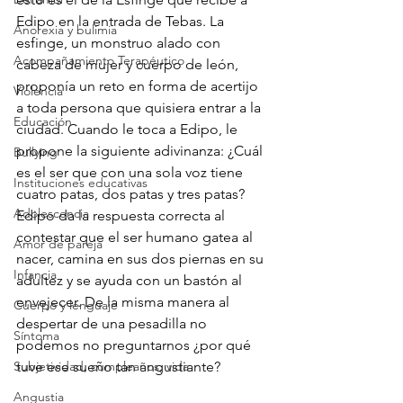
Edipo en la entrada de Tebas. La 
Anorexia y bulimia
esfinge, un monstruo alado con 
Acompañamiento Terapéutico
cabeza de mujer y cuerpo de león, 
proponía un reto en forma de acertijo 
Violencia
a toda persona que quisiera entrar a la 
Educación
ciudad. Cuando le toca a Edipo, le 
propone la siguiente adivinanza: ¿Cuál 
Bullying
es el ser que con una sola voz tiene 
Instituciones educativas
cuatro patas, dos patas y tres patas? 
Adolescencia
Edipo da la respuesta correcta al 
contestar que el ser humano gatea al 
Amor de pareja
nacer, camina en sus dos piernas en su 
Infancia
adultez y se ayuda con un bastón al 
envejecer. De la misma manera al 
Cuerpo y lenguaje
despertar de una pesadilla no 
Síntoma
podemos no preguntarnos ¿por qué 
Subjetividad, cumpleaños, vida
tuve ese sueño tan angustiante? 
Angustia