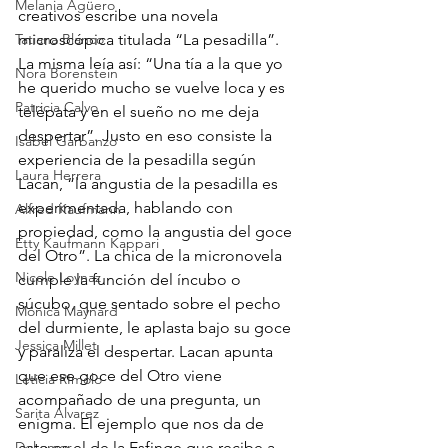
Melania Agüero
creativos escribe una novela 
Tatiana Blanco
microscópica titulada “La pesadilla”. 
La misma leía así: “Una tía a la que yo 
Nora Borenstein
he querido mucho se vuelve loca y es 
Patricia Calvo
telépata y en el sueño no me deja 
despertar”. Justo en eso consiste la 
Isabel Garbanzo
experiencia de la pesadilla según 
Laura Herrera
Lacan, “la angustia de la pesadilla es 
experimentada, hablando con 
Alfred Kaufmann
propiedad, como la angustia del goce 
Etty Kaufmann Kappari
del Otro”. La chica de la micronovela 
Nicole Loynaz
cumple la función del íncubo o 
súcubo, que sentado sobre el pecho 
Mónica Maynard
del durmiente, le aplasta bajo su goce 
Jessica Millet
y paraliza el despertar. Lacan apunta 
que ese goce del Otro viene 
Leticia RImolo
acompañado de una pregunta, un 
Sarita Alvarez
enigma. El ejemplo que nos da de 
Del amor
esto es el de la Esfinge que recibe a 