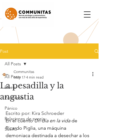
Post
All Posts
Communitas
All Posts
May 17
4 min read
La pesadilla y la
Duelo
angustia
Pandemia
Pánico
Escrito por: Kira Schroeder
Relaciones de pareja
En el cuento 
Un día en la vida
 de 
Ricardo Piglia, una máquina 
Sueño
demoniaca destinada a desechar a los 