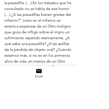
la pesadilla. (…) En los tratados que he 
consultado no se habla de ese horror 
(…) ¿Si las pesadillas fueran grietas del 
infierno?” Justo en el infierno se 
estaría a expensas de un Otro maligno 
que goza de infligir sobre el impío un 
sufrimiento repetido eternamente. ¿A 
qué sabe una pesadilla? ¿A las astillas 
de la pérdida de objeto oral? ¿Cuándo 
estamos más, si no es en los primeros 
años de vida, en manos de un Otro 
que pareciera omnipotente?
Email
* Este texto fue inicialmente 
presentado en el Grupo de Estudio 
sobre el Seminario X: La Angustia, 
dirigido por Kira Schroeder, Milagros 
Jaime y Jorge Ramírez. Si está 