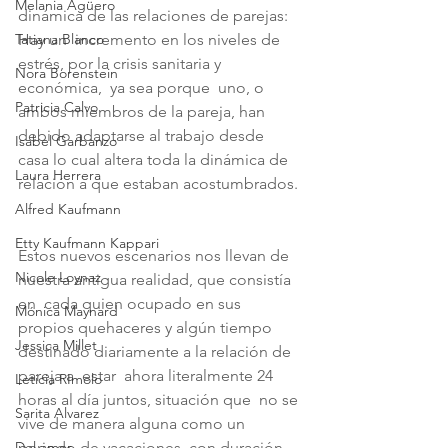
Melania Agüero
dinámica de las relaciones de parejas: 
Tatiana Blanco
Hay un  incremento en los niveles de 
estrés, por la crisis sanitaria y 
Nora Borenstein
económica,  ya sea porque  uno, o 
Patricia Calvo
ambos miembros de la pareja, han 
debido adaptarse al trabajo desde 
Isabel Garbanzo
casa lo cual altera toda la dinámica de 
Laura Herrera
relación a que estaban acostumbrados. 
Alfred Kaufmann
Etty Kaufmann Kappari
Estos nuevos escenarios nos llevan de 
Nicole Loynaz
nuestra antigua realidad, que consistía 
en  cada quien ocupado en sus 
Mónica Maynard
propios quehaceres y algún tiempo 
Jessica Millet
destinado diariamente a la relación de 
pareja a  estar  ahora literalmente 24 
Leticia RImolo
horas al día juntos, situación que  no se 
Sarita Alvarez
vive de manera alguna como un 
Del amor
periodo de vacaciones, con duración 