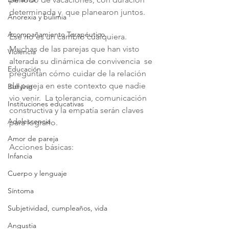
determinada y  que planearon juntos.
Anorexia y bulimia
Acompañamiento Terapéutico
Ese no es un cambio cualquiera. 
Muchas de las parejas que han visto 
Violencia
alterada su dinámica de convivencia  se 
Educación
preguntan cómo cuidar de la relación 
de pareja en este contexto que nadie 
Bullying
vio venir.  La tolerancia, comunicación 
Instituciones educativas
constructiva y la empatía serán claves 
Adolescencia
para lograrlo.
Amor de pareja
Acciones básicas: 
Infancia
Cuerpo y lenguaje
Síntoma
Subjetividad, cumpleaños, vida
Angustia