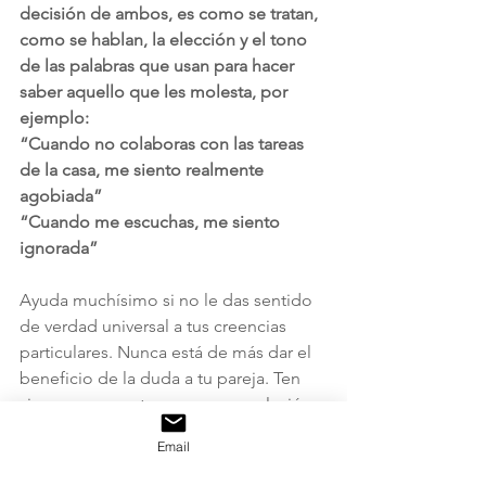
decisión de ambos, es como se tratan, 
como se hablan, la elección y el tono 
de las palabras que usan para hacer 
saber aquello que les molesta, por 
ejemplo: 
“Cuando no colaboras con las tareas 
de la casa, me siento realmente 
agobiada”
“Cuando me escuchas, me siento 
ignorada” 
Ayuda muchísimo si no le das sentido 
de verdad universal a tus creencias 
particulares. Nunca está de más dar el 
beneficio de la duda a tu pareja. Ten 
siempre presente que en una relación 
de pareja interactúan constantemente 
Email
dos historias de vida, dos formas de 
ver el mundo. El respeto por la 