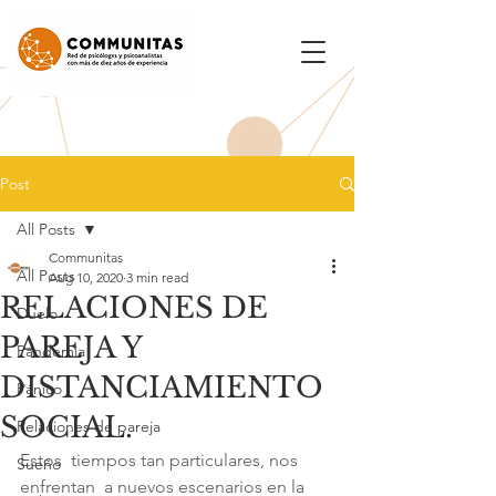
Post
All Posts
Communitas
All Posts
Aug 10, 2020
3 min read
RELACIONES DE
Duelo
PAREJA Y
Pandemia
DISTANCIAMIENTO
Pánico
SOCIAL.
Relaciones de pareja
Estos  tiempos tan particulares, nos 
Sueño
enfrentan  a nuevos escenarios en la 