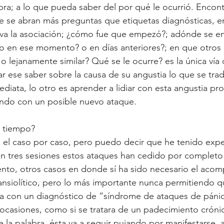
bra; a lo que pueda saber del por qué le ocurrió. Encont
 se abran más preguntas que etiquetas diagnósticas, e
va la asociación; ¿cómo fue que empezó?; adónde se en
 en ese momento? o en días anteriores?; en que otro
 o lejanamente similar? Qué se le ocurre? es la única vía 
ar ese saber sobre la causa de su angustia lo que se tra
ediata, lo otro es aprender a lidiar con esta angustia pr
ndo con un posible nuevo ataque.
 tiempo?
s el caso por caso, pero puedo decir que he tenido expe
n tres sesiones estos ataques han cedido por completo 
to, otros casos en donde sí ha sido necesario el aco
nsiolítico, pero lo más importante nunca permitiendo q
lta con un diagnóstico de “síndrome de ataques de páni
ocasiones, como si se tratara de un padecimiento cróni
la palabra, ésta va a seguir pujando por manifestarse, a