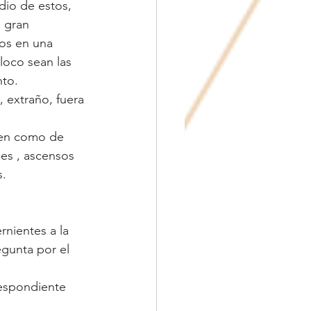
dio de estos, 
 gran 
os en una 
loco sean las 
nto.
 extraño, fuera 
ben como de 
es , ascensos 
s.
nientes a la 
gunta por el 
respondiente 