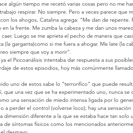
hace algún tiempo me recetó varias cosas pero no me ha
Infancia
Cuerpo y lenguaje
Síntoma
rabajo respirar. No siempre. Pero a veces parece que m
 con los ahogos, Catalina agrega: “Me dan de repente. 
 y en la frente. Me zumba la cabeza y me dan unos mare
 caer. Luego se me aprieta el pecho de manera que cas
ta (la garganta)como si me fuera a ahogar. Me late (la c
Creo siempre que voy a morir”.
a el Psicoanálisis intentaba dar respuesta a sus posibles
rdaje de estos episodios, hoy más comúnmente llamado
vido uno de estos sabe lo “terrorifíco” que puede resulta
sí, que una vez que se ha experimentado uno, nunca se o
omo una sensación de miedo intensa ligada por lo genera
 o a perder el control (volverse loco); hay una sensación
 dimensión diferente a la que se estaba hace tan solo 
 de síntomas físicos como los mencionados anteriorm
a el desmayo.