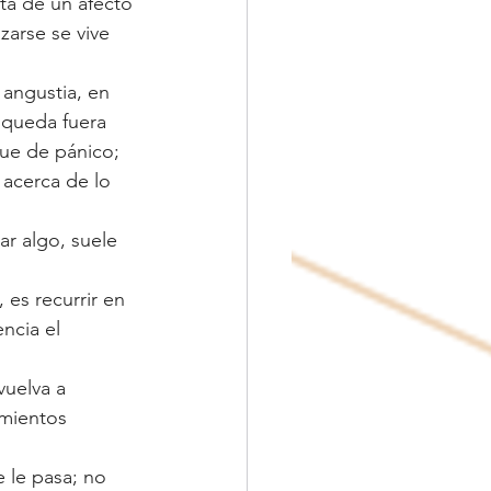
ata de un afecto 
arse se vive 
 angustia, en 
 queda fuera 
ue de pánico; 
acerca de lo 
r algo, suele 
es recurrir en 
ncia el 
uelva a 
amientos 
 le pasa; no 