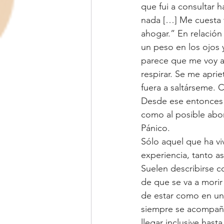
que fui a consultar 
Adolescencia
Amor de pareja
nada […] Me cuesta t
ahogar.” En relación
un peso en los ojos
parece que me voy a
respirar. Se me aprie
fuera a saltárseme. 
Desde ese entonces y
como al posible abo
Pánico.
Sólo aquel que ha vi
experiencia, tanto a
Suelen describirse c
de que se va a morir
de estar como en una
siempre se acompaña
llegar inclusive hast