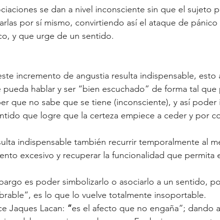
ociaciones se dan a nivel inconsciente sin que el sujeto 
zarlas por sí mismo, convirtiendo así el ataque de pánico
o, y que urge de un sentido.
este incremento de angustia resulta indispensable, esto 
 pueda hablar y ser “bien escuchado” de forma tal que 
r que no sabe que se tiene (inconsciente), y así poder i
tido que logre que la certeza empiece a ceder y por co
sulta indispensable también recurrir temporalmente al 
iento excesivo y recuperar la funcionalidad que permita e
bargo es poder simbolizarlo o asociarlo a un sentido, p
brable”, es lo que lo vuelve totalmente insoportable.  
ce Jaques Lacan: 
“
es el afecto que no engaña”; dando 