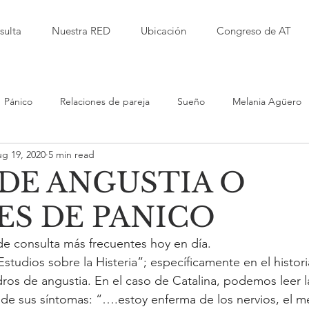
sulta
Nuestra RED
Ubicación
Congreso de AT
Pánico
Relaciones de pareja
Sueño
Melania Agüero
g 19, 2020
5 min read
Isabel Garbanzo
Laura Herrera
Alfred Kaufmann
 DE ANGUSTIA O
ES DE PANICO
d
Jessica Millet
Leticia RImolo
Sarita Alvarez
Del 
e consulta más frecuentes hoy en día.
studios sobre la Histeria”; específicamente en el historia
iento Terapéutico
Violencia
Educación
Bullying
dros de angustia. En el caso de Catalina, podemos leer l
de sus síntomas: “….estoy enferma de los nervios, el mé