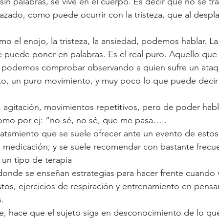
sin palabras, se vive en el cuerpo. Es decir que no se tr
zado, como puede ocurrir con la tristeza, que al desplaz
o el enojo, la tristeza, la ansiedad, podemos hablar. La
 puede poner en palabras. Es el real puro. Aquello que
lo podemos comprobar observando a quien sufre un ataq
to, un puro movimiento, y muy poco lo que puede decir 
 agitación, movimientos repetitivos, pero de poder habla
como por ej: “no sé, no sé, que me pasa…..
atamiento que se suele ofrecer ante un evento de estos, 
la medicación; y se suele recomendar con bastante frecue
n tipo de terapia
donde se enseñan estrategias para hacer frente cuando v
stos, ejercicios de respiración y entrenamiento en pens
s.
e, hace que el sujeto siga en desconocimiento de lo que