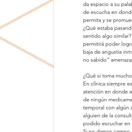
da espacio a su pala
de escucha en donde
permita y se promue
¿Qué estaba pasando
sentido algo similar?
permitirá poder logr
baja de angustia inm
no sabido” amenaza
¿Qué si toma mucho
En clínica siempre e
atención en donde e
de ningún medicamen
temporal con algún a
alguien de la consu
podido escuchar en 
Si no damos campo a 