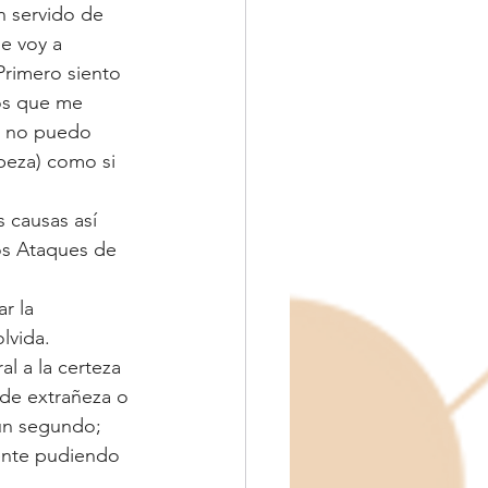
n servido de 
e voy a 
Primero siento 
os que me 
i no puedo 
abeza) como si 
 causas así 
s Ataques de 
r la 
lvida.
l a la certeza 
 de extrañeza o 
un segundo;  
ente pudiendo 