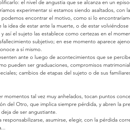
ificarlo: el nivel de angustia que se alcanza en un episo
dríamos experimentar si estamos siendo asaltados, con la
o podemos encontrar el motivo, como si lo encontraríam
 la idea de estar ante la muerte, o de estar volviéndose 
, y así el sujeto las establece como certezas en el mome
esfallecimiento subjetivo; en ese momento aparece ajeno,
conoce a sí mismo.
senten ante o luego de acontecimientos que se perci
como pueden ser graduaciones, compromisos matrimonial
eciales; cambios de etapas del sujeto o de sus familiare
er momentos tal vez muy anhelados, tocan puntos concer
ón del Otro, que implica siempre pérdida, y abren la pre
 deja de ser angustiante.
a responsabilizarse, asumirse, elegir, con la pérdida cor
...