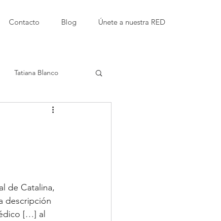
Contacto
Blog
Únete a nuestra RED
Tatiana Blanco
Etty Kaufmann Kappari
amor
l de Catalina, 
Instituciones educativas
a descripción 
dico […] al 