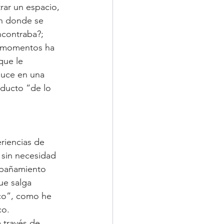
rar un espacio, 
n donde se 
contraba?; 
s momentos ha 
que le 
duce en una 
oducto “de lo 
riencias de 
sin necesidad 
mpañamiento 
ue salga 
co”, como he 
co.
 través de 