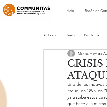
Inicio
Razón de Con
All Posts
Duelo
Pandemia
Mónica Maynard
Au
Nora Borenstein
Patricia Calvo
CRISIS
ATAQU
Nicole Loynaz
Mónica Maynar
Uno de los motivos d
Freud, en 1893, en “E
Anorexia y bulimia
Acompañam
ya trataba estos cua
que hace ella misma 