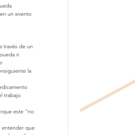
pueda 
 en un evento 
a través de un 
pueda ir 
r 
nsiguiente la 
medicamento 
l trabajo 
orque este “no 
a entender que 