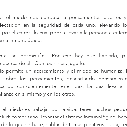
or el miedo nos conduce a pensamientos bizarros y 
fectación en la seguridad de cada uno, elevando los
por el estrés, lo cual podría llevar a la persona a enfe
tema inmunológico. 
ta, se desmistifica. Por eso hay que hablarlo, pint
r acerca de él.  Con los niños, jugarlo.  
lo permite un acercamiento y el miedo se humaniza. Pa
 sobre los pensamientos, descartando pensamientos
ando conscientemente tener paz. La paz lleva a la 
fianza en sí mismo y en los otros.
el miedo es trabajar por la vida, tener muchos peque
alud: comer sano, levantar el sistema inmunológico, hacer 
ar de lo que se hace, hablar de temas positivos, jugar, reir