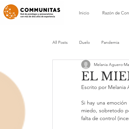
Inicio
Razón de Con
All Posts
Duelo
Pandemia
Melania Aguero
Ma
Nora Borenstein
Patricia Calvo
EL MI
Escrito por Melania
Nicole Loynaz
Mónica Maynar
Si hay una emoción 
miedo, sobretodo por
Anorexia y bulimia
Acompañam
falta de control (in