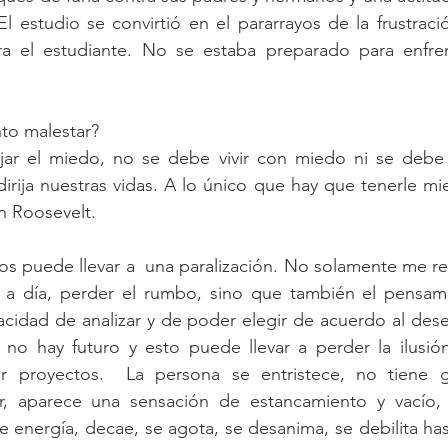
El estudio se convirtió en el pararrayos de la frustració
 el estudiante. No se estaba preparado para enfren
to malestar?
jar el miedo, no se debe vivir con miedo ni se debe p
 dirija nuestras vidas. A lo único que hay que tenerle mi
n Roosevelt.
nos puede llevar a  una paralización. No solamente me ref
 a día, perder el rumbo, sino que también el pensami
apacidad de analizar y de poder elegir de acuerdo al des
no hay futuro y esto puede llevar a perder la ilusión 
er proyectos.  La persona se entristece, no tiene 
ir, aparece una sensación de estancamiento y vacío,
energía, decae, se agota, se desanima, se debilita hasta