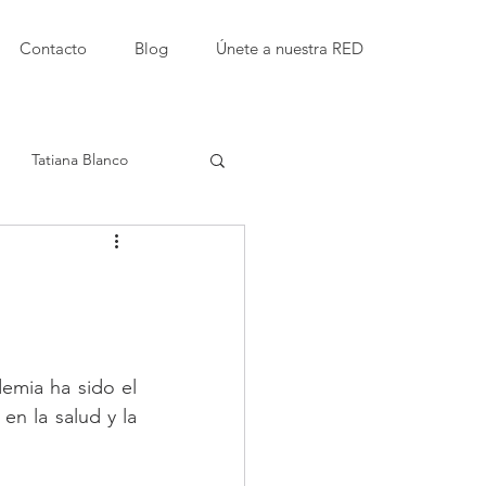
Contacto
Blog
Únete a nuestra RED
Tatiana Blanco
Etty Kaufmann Kappari
amor
mia ha sido el 
n la salud y la 
Instituciones educativas