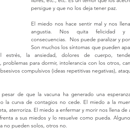
libres, etc., etc. Es un temor que los acech
persigue y que no los deja tener paz.
El miedo nos hace sentir mal y nos llena
angustia. Nos quita felicidad y 
consecuencias.  Nos puede paralizar y por
Son muchos los síntomas que pueden apar
 estrés, la ansiedad, dolores de cuerpo, tende
 problemas para dormir, intolerancia con los otros, ca
bsesivos compulsivos (ideas repetitivas negativas), ataq
 pesar de que la vacuna ha generado una esperanza 
o la curva de contagios no cede. El miedo a la muer
ta, aterroriza. El miedo a enfermar y morir nos llena de 
renta a sus miedos y lo resuelve como pueda. Alguno
a no pueden solos, otros no.