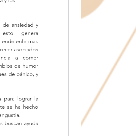
a y los 
 de ansiedad y 
esto genera 
 ende enfermar. 
ecer asociados 
ncia a comer 
mbios de humor 
ues de pánico, y 
para lograr la 
te se ha hecho 
angustia.
s buscan ayuda 