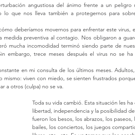
turbación angustiosa del ánimo frente a un peligro 
Infancia
Cuerpo y lenguaje
Síntoma
 lo que nos lleva también a protegernos para sobrev
 cómo deberíamos movernos para enfrentar este virus, e
medida preventiva al contagio. Nos obligaron a guard
eró mucha incomodidad terminó siendo parte de nuestra
Sin embargo, trece meses después el virus no se ha 
onstante en mi consulta de los últimos meses. Adultos,
lo mismo: viven con miedo, se sienten frustrados porqu
r a otros (culpa) no se va. 
Toda su vida cambió. Esta situación les ha
libertad, independencia y la posibilidad de 
fueron los besos, los abrazos, los paseos, la
bailes, los conciertos, los juegos compartid