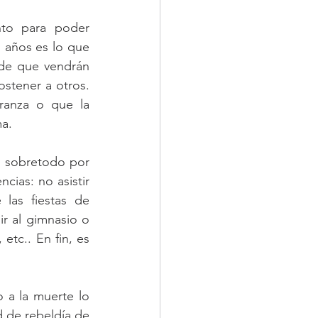
to para poder 
 años es lo que 
de que vendrán 
stener a otros. 
anza o que la 
a.
, sobretodo por 
ias: no asistir 
las fiestas de 
 al gimnasio o 
etc.. En fin, es 
a la muerte lo 
 de rebeldía de 