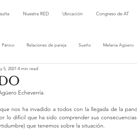
sulta
Nuestra RED
Ubicación
Congreso de AT
Pánico
Relaciones de pareja
Sueño
Melania Agüero
y 5, 2021
4 min read
Isabel Garbanzo
Laura Herrera
Alfred Kaufmann
EDO
 Agüero Echeverría
d
Jessica Millet
Leticia RImolo
Sarita Alvarez
Del 
que nos ha invadido a todos con la llegada de la pande
 lo difícil que ha sido comprender sus consecuencias e
iento Terapéutico
Violencia
Educación
Bullying
certidumbre) que tenemos sobre la situación. 