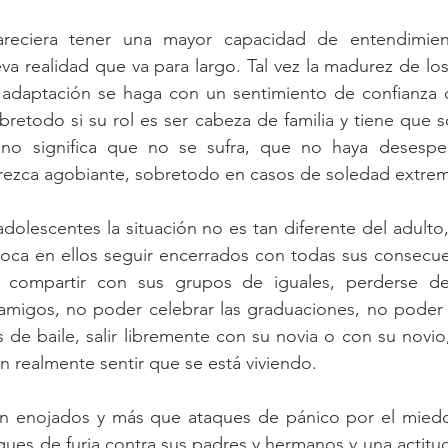
areciera tener una mayor capacidad de entendimien
va realidad que va para largo. Tal vez la madurez de los
 adaptación se haga con un sentimiento de confianza 
retodo si su rol es ser cabeza de familia y tiene que so
no significa que no se sufra, que no haya desesper
rezca agobiante, sobretodo en casos de soledad extrem
adolescentes la situación no es tan diferente del adulto
oca en ellos seguir encerrados con todas sus consecuenc
 compartir con sus grupos de iguales, perderse de 
migos, no poder celebrar las graduaciones, no poder ir
s de baile, salir libremente con su novia o con su novio, 
in realmente sentir que se está viviendo.
en enojados y más que ataques de pánico por el miedo 
ques de furia contra sus padres y hermanos y una actitud