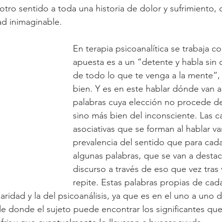
e otro sentido a toda una historia de dolor y sufrimiento,
Infancia
Cuerpo y lenguaje
Síntoma
ad inimaginable. 
En terapia psicoanalítica se trabaja con
apuesta es a un “detente y habla sin 
de todo lo que te venga a la mente”, 
bien. 
Y es en este hablar dónde van a
palabras cuya elección no procede de
sino más bien del inconsciente. Las 
asociativas que se forman al hablar va
prevalencia del sentido que para cada
algunas palabras, que se van a destac
discurso a través de eso que vez tras v
repite. Estas palabras propias de cada
laridad y la del psicoanálisis, ya que es en el uno a uno
 donde el sujeto puede encontrar los significantes que