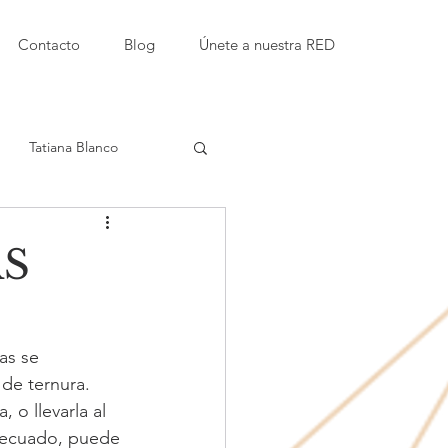
Contacto
Blog
Únete a nuestra RED
Tatiana Blanco
Etty Kaufmann Kappari
AS
amor
as se 
de ternura. 
Instituciones educativas
o llevarla al 
decuado, puede 