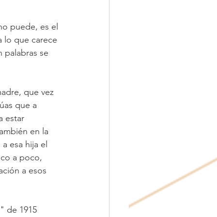
no puede, es el 
a lo que carece 
n palabras se 
madre, que vez 
púas que a 
 estar 
ambién en la 
a esa hija el  
oco a poco, 
ación a esos  
" de 1915  