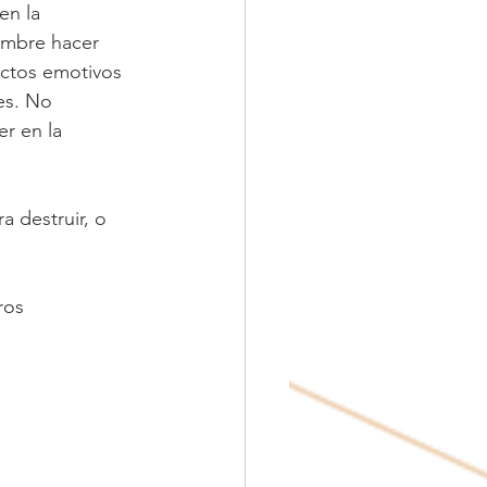
en la 
ombre hacer 
ectos emotivos 
es. No 
r en la 
a destruir, o 
ros 