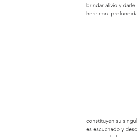
brindar alivio y darl
Adolescencia
Amor de pareja
herir con  profundid
constituyen su singu
es escuchado y desde