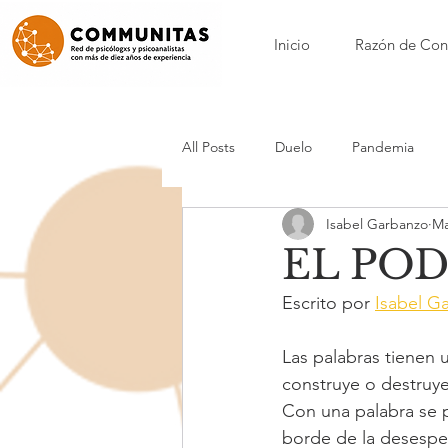
Inicio
Razón de Con
All Posts
Duelo
Pandemia
Isabel Garbanzo
Ma
Nora Borenstein
Patricia Calvo
EL POD
Escrito por 
Isabel G
Nicole Loynaz
Mónica Maynar
Las palabras tienen
construye o destruye
Anorexia y bulimia
Acompañam
Con una palabra se p
borde de la desespe