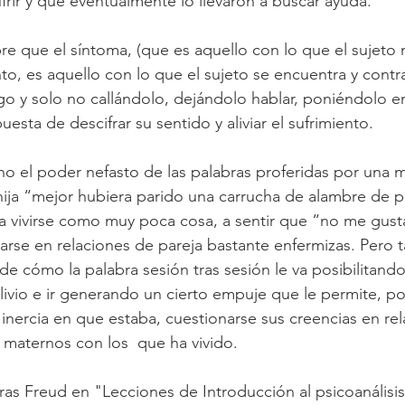
frir y que eventualmente lo llevaron a buscar ayuda.
re que el síntoma, (que es aquello con lo que el sujeto 
nto, es aquello con lo que el sujeto se encuentra y contr
lgo y solo no callándolo, dejándolo hablar, poniéndolo e
esta de descifrar su sentido y aliviar el sufrimiento.
ho el poder nefasto de las palabras proferidas por una 
u hija “mejor hubiera parido una carrucha de alambre de 
n a vivirse como muy poca cosa, a sentir que “no me gusta
arse en relaciones de pareja bastante enfermizas. Pero t
de cómo la palabra sesión tras sesión le va posibilitando 
livio e ir generando un cierto empuje que le permite, p
 inercia en que estaba, cuestionarse sus creencias en rel
maternos con los  que ha vivido. 
ras Freud en "Lecciones de Introducción al psicoanálisis