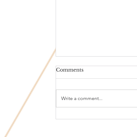
Comments
Write a comment...
“El cuerpo habla lo que la
boca calla”