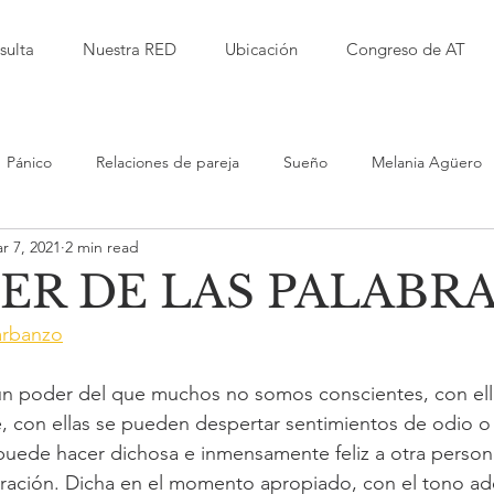
sulta
Nuestra RED
Ubicación
Congreso de AT
Pánico
Relaciones de pareja
Sueño
Melania Agüero
r 7, 2021
2 min read
Isabel Garbanzo
Laura Herrera
Alfred Kaufmann
ER DE LAS PALABR
arbanzo
d
Jessica Millet
Leticia RImolo
Sarita Alvarez
Del 
 un poder del que muchos no somos conscientes, con ell
, con ellas se pueden despertar sentimientos de odio o 
iento Terapéutico
Violencia
Educación
Bullying
uede hacer dichosa e inmensamente feliz a otra persona, 
ración. Dicha en el momento apropiado, con el tono a