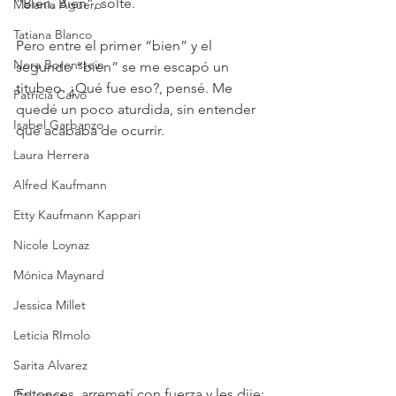
“Bien. Bien”, solté.
Melania Agüero
Tatiana Blanco
Pero entre el primer “bien” y el 
Nora Borenstein
segundo “bien” se me escapó un 
titubeo. ¿Qué fue eso?, pensé. Me 
Patricia Calvo
quedé un poco aturdida, sin entender 
Isabel Garbanzo
qué acababa de ocurrir.
Laura Herrera
Alfred Kaufmann
Etty Kaufmann Kappari
Nicole Loynaz
Mónica Maynard
Jessica Millet
Leticia RImolo
Sarita Alvarez
Entonces, arremetí con fuerza y les dije:
Del amor