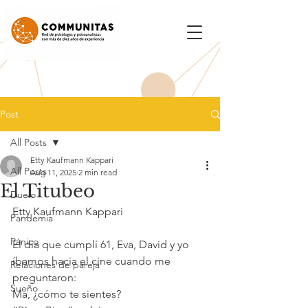
Post
All Posts
Etty Kaufmann Kappari
All Posts
Aug 11, 2025
2 min read
El Titubeo
Duelo
Etty Kaufmann Kappari
Pandemia
Pánico
El día que cumplí 61, Eva, David y yo 
íbamos hacia el cine cuando me 
Relaciones de pareja
preguntaron:
Sueño
Ma, ¿cómo te sientes?