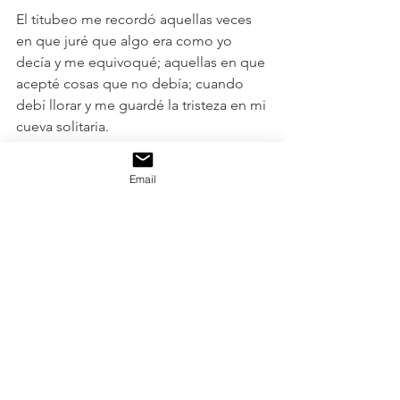
El titubeo me recordó aquellas veces 
en que juré que algo era como yo 
decía y me equivoqué; aquellas en que 
acepté cosas que no debía; cuando 
debí llorar y me guardé la tristeza en mi 
cueva solitaria.
Pero, ahora que lo pienso, el titubeo 
Email
me está permitiendo decir todas estas 
cosas también.
El titubeo como una pequeña pausa 
que permite que alguna verdad entre 
por ella, por ese crack, ese huequito 
que deja entrar la luz (como dicta el 
poema de Leonard Cohen).
Reflexiones de vida
Mediana edad
cumpleaños
Subjetividad