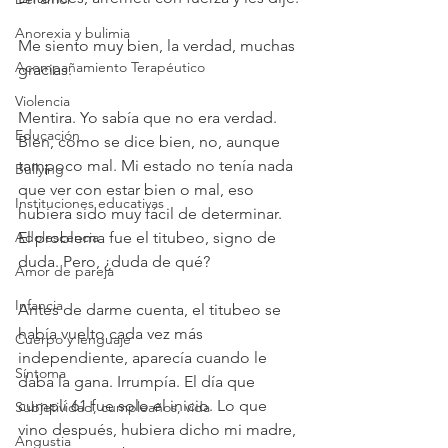
Anorexia y bulimia
Me siento muy bien, la verdad, muchas 
Acompañamiento Terapéutico
gracias.
Violencia
Mentira. Yo sabía que no era verdad. 
Educación
Bien, como se dice bien, no, aunque 
tampoco mal. Mi estado no tenía nada 
Bullying
que ver con estar bien o mal, eso 
Instituciones educativas
hubiera sido muy fácil de determinar. 
Adolescencia
El problema fue el titubeo, signo de 
duda. Pero, ¿duda de qué?
Amor de pareja
Infancia
Antes de darme cuenta, el titubeo se 
había vuelto cada vez más 
Cuerpo y lenguaje
independiente, aparecía cuando le 
Síntoma
daba la gana. Irrumpía. El día que 
cumplí 61 fue solo el inicio. Lo que 
Subjetividad, cumpleaños, vida
vino después, hubiera dicho mi madre, 
Angustia