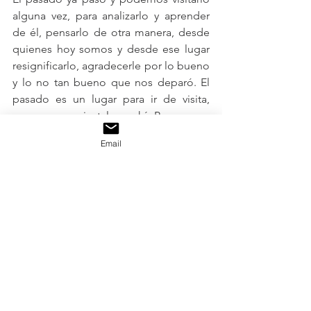
alguna vez, para analizarlo y aprender 
de él, pensarlo de otra manera, desde 
quienes hoy somos y desde ese lugar  
resignificarlo, agradecerle por lo bueno 
y lo no tan bueno que nos deparó. El 
pasado es un lugar para ir de visita, 
pero no para instalarse ahí. Por amor y 
respeto a nosotros mismos tenemos 
Email
que soltarlo, dejarlo ir. Desocupemos 
el espacio de nuestro pasado dando 
lugar a nuevas formas en nuestro 
presente y por consiguiente a nuestro 
futuro.
De capítulos por mí cerrados he de 
decir que agradezco eternamente todo 
lo que mi mentor, de más de tres 
décadas me enseñó, todo lo que me 