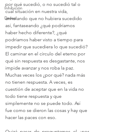
por qué sucedió, o no sucedió tal o 
Inhibición
cual situación en nuestra vida, 
Deseo
anhelando que no hubiera sucedido 
así, fantaseando ¿qué podríamos 
haber hecho diferente?, ¿qué 
podríamos haber visto a tiempo para 
impedir que sucediera lo que sucedió? 
El caminar en el círculo del eterno por 
qué sin respuesta es desgastante, nos 
impide avanzar y nos roba la paz. 
Muchas veces los ¿por qué? nada más 
no tienen respuesta. A veces, es 
cuestión de aceptar que en la vida no 
todo tiene respuesta y que 
simplemente no se puede todo. Así 
fue como se dieron las cosas y hay que 
hacer las paces con eso. 
Quizá pasar de preguntarnos el ¿por 