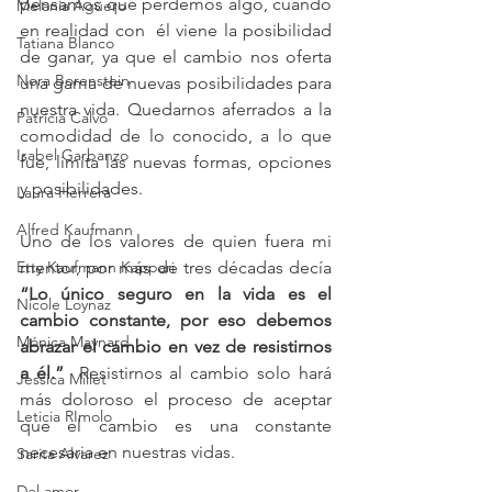
pensamos que perdemos algo, cuando 
Melania Agüero
en realidad con  él viene la posibilidad 
Tatiana Blanco
de ganar, ya que el cambio nos oferta 
Nora Borenstein
una gama de nuevas posibilidades para 
nuestra vida. Quedarnos aferrados a la 
Patricia Calvo
comodidad de lo conocido, a lo que 
Isabel Garbanzo
fue, limita las nuevas formas, opciones 
y posibilidades.
Laura Herrera
Alfred Kaufmann
Uno de los valores de quien fuera mi 
Etty Kaufmann Kappari
mentor, por más de tres décadas decía 
“Lo único seguro en la vida es el 
Nicole Loynaz
cambio constante, por eso debemos 
Mónica Maynard
abrazar el cambio en vez de resistirnos 
a él.”
  Resistirnos al cambio solo hará 
Jessica Millet
más doloroso el proceso de aceptar 
Leticia RImolo
que el cambio es una constante 
necesaria en nuestras vidas.
Sarita Alvarez
Del amor