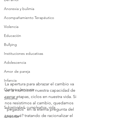
Anorexia y bulimia
Acompañamiento Terapéutico
Violencia
Educación
Bullying
Instituciones educativas
Adolescencia
Amor de pareja
Infancia
La apertura para abrazar el cambio va 
Cuerpo y lenguaje
de la mano con nuestra capacidad de 
cerrar etapas, ciclos en nuestra vida. Si 
Síntoma
nos resistimos al cambio, quedamos 
Subjetividad, cumpleaños, vida
“pegados” en la eterna pregunta del 
¿por qué? tratando de racionalizar el 
Angustia