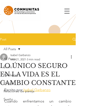
Post
All Posts
Isabel Garbanzo
All Posts
Mar 21, 2021
3 min read
LO ÚNICO SEGURO
Duelo
EN LA VIDA ES EL
Pandemia
CAMBIO CONSTANTE
Pánico
Escrito por 
Isabel Garbanzo
Relaciones de pareja
Sueño
Cuando enfrentamos un cambio 