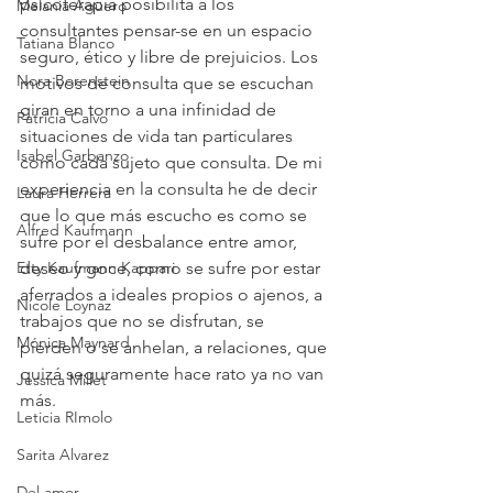
psicoterapia posibilita a los 
Melania Agüero
consultantes pensar-se en un espacio 
Tatiana Blanco
seguro, ético y libre de prejuicios. Los 
Nora Borenstein
motivos de consulta que se escuchan 
giran en torno a una infinidad de 
Patricia Calvo
situaciones de vida tan particulares 
Isabel Garbanzo
como cada sujeto que consulta. De mi 
experiencia en la consulta he de decir 
Laura Herrera
que lo que más escucho es como se 
Alfred Kaufmann
sufre por el desbalance entre amor, 
Etty Kaufmann Kappari
deseo y goce, como se sufre por estar 
aferrados a ideales propios o ajenos, a 
Nicole Loynaz
trabajos que no se disfrutan, se 
Mónica Maynard
pierden o se anhelan, a relaciones, que 
quizá seguramente hace rato ya no van 
Jessica Millet
más. 
Leticia RImolo
Sarita Alvarez
Del amor