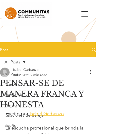
Post
All Posts
Isabel Garbanzo
All Posts
Jul 2, 2021
2 min read
PENSAR-SE DE
Duelo
MANERA FRANCA Y
Pandemia
HONESTA
Pánico
Escrito por 
Isabel Garbanzo
Relaciones de pareja
Sueño
La escucha profesional que brinda la 