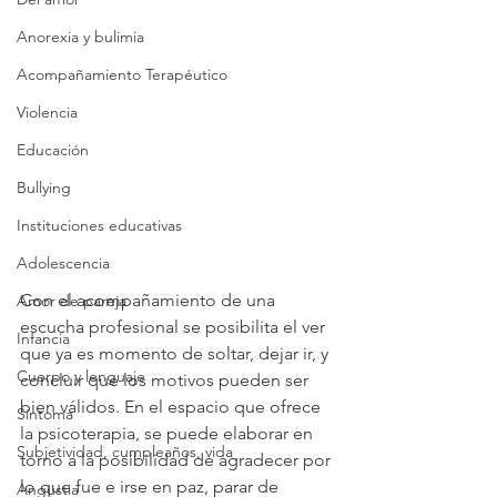
Anorexia y bulimia
Acompañamiento Terapéutico
Violencia
Educación
Bullying
Instituciones educativas
Adolescencia
Con el acompañamiento de una 
Amor de pareja
escucha profesional se posibilita el ver 
Infancia
que ya es momento de soltar, dejar ir, y 
Cuerpo y lenguaje
concluir que los motivos pueden ser 
bien válidos. En el espacio que ofrece 
Síntoma
la psicoterapia, se puede elaborar en 
Subjetividad, cumpleaños, vida
torno a la posibilidad de agradecer por 
lo que fue e irse en paz, parar de 
Angustia