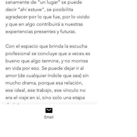
sanamente de “un lugar” se puede 
decir “ahí estuve”, se posibilita 
agradecer por lo que fue, por lo vivido 
y que en algo contribuirá a nuestras 
experiencias presentes y futuras. 
Con el espacio que brinda la escucha 
profesional se concluye que a veces es 
bueno que algo termine, y no morirse 
en vida por eso. Se puede dejar ir al 
amor (de cualquier índole que sea) sin 
mucho drama, porque esa relación, 
ese ideal, ese trabajo, ese vínculo no 
era el viaje en sí, sino solo una etapa 
de éste. 
Email
La vida es un viaje, no un evento, y es 
de agradecer que en algún tramo ella 
oferte el poder pensar-se de manera 