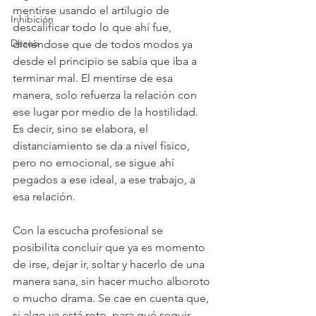
mentirse usando el artilugio de 
Inhibición
descalificar todo lo que ahí fue, 
Deseo
diciéndose que de todos modos ya 
desde el principio se sabía que iba a 
terminar mal. El mentirse de esa 
manera, solo refuerza la relación con 
ese lugar por medio de la hostilidad. 
Es decir, sino se elabora, el 
distanciamiento se da a nivel físico, 
pero no emocional, se sigue ahí 
pegados a ese ideal, a ese trabajo, a 
esa relación.
Con la escucha profesional se 
posibilita concluir que ya es momento 
de irse, dejar ir, soltar y hacerlo de una 
manera sana, sin hacer mucho alboroto 
o mucho drama. Se cae en cuenta que, 
si algo ya está roto, para qué seguir 