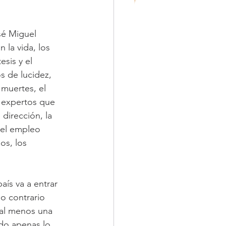
sé Miguel 
 la vida, los 
sis y el 
s de lucidez, 
 muertes, el 
e expertos que 
 dirección, la 
del empleo 
os, los 
aís va a entrar 
o contrario 
 al menos una 
do apenas lo 