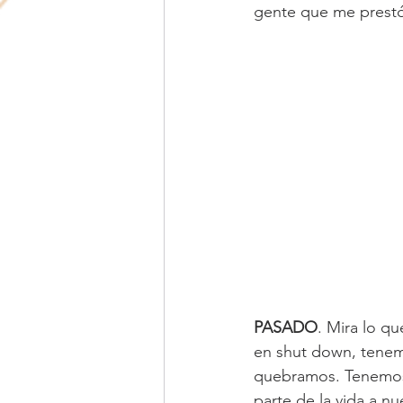
gente que me prestó
Adolescencia
Amor de pareja
PASADO
. Mira lo qu
en shut down, tenemo
quebramos. Tenemos 
parte de la vida a 