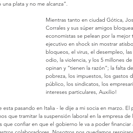
 una plata y no me alcanza”.
Infancia
Cuerpo y lenguaje
Síntoma
Mientras tanto en ciudad Gótica, Jo
Corrales y sus súper amigos bloquean
economistas se pelean por la mejor te
ejecutivo en shock sin mostrar atisbo
bloqueos, el virus, el desempleo, las
odio, la violencia, y los 5 millones d
opinan y “tienen la razón”; la falta de
pobreza, los impuestos, los gastos 
público, los sindicatos, los empresari
intereses particulares, Auxilio! 
e esta pasando en Italia - le dije a mi socia en marzo. El p
s que tramitar la suspensión laboral en la empresa de l
que confiar en que el gobierno le va a poder financiar
nuestros colaboradores. Nosotros nos quedamos respiran