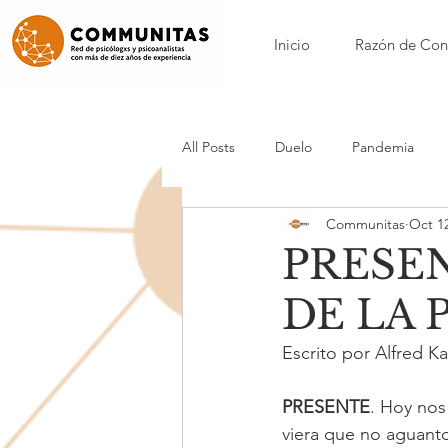
Inicio
Razón de Con
All Posts
Duelo
Pandemia
Communitas
Oct 12
Nora Borenstein
Patricia Calvo
PRESEN
DE LA
Nicole Loynaz
Mónica Maynar
Escrito por Alfred 
Anorexia y bulimia
Acompañam
PRESENTE
. Hoy nos
viera que no aguanto