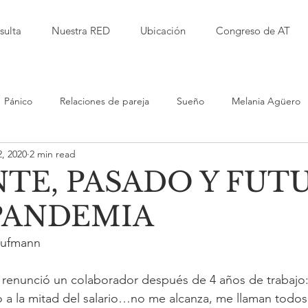
sulta
Nuestra RED
Ubicación
Congreso de AT
Pánico
Relaciones de pareja
Sueño
Melania Agüero
, 2020
2 min read
Isabel Garbanzo
Laura Herrera
Alfred Kaufmann
TE, PASADO Y FUT
 PANDEMIA
d
Jessica Millet
Leticia RImolo
Sarita Alvarez
Del 
Kaufmann
iento Terapéutico
Violencia
Educación
Bullying
 renunció un colaborador después de 4 años de trabajo: 
 a la mitad del salario…no me alcanza, me llaman todos l