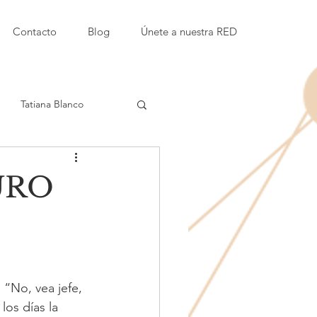
Contacto
Blog
Únete a nuestra RED
Tatiana Blanco
Etty Kaufmann Kappari
URO
amor
Instituciones educativas
“No, vea jefe, 
os días la 