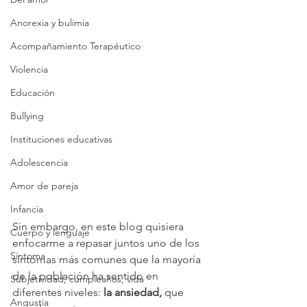
Anorexia y bulimia
Acompañamiento Terapéutico
Violencia
Educación
Bullying
Instituciones educativas
Adolescencia
Amor de pareja
Infancia
Sin embargo, en este blog quisiera 
Cuerpo y lenguaje
enfocarme a repasar juntos uno de los 
Síntoma
síntomas más comunes que la mayoría 
de la población ha sentido en 
Subjetividad, cumpleaños, vida
diferentes niveles: 
la ansiedad,
 que 
Angustia