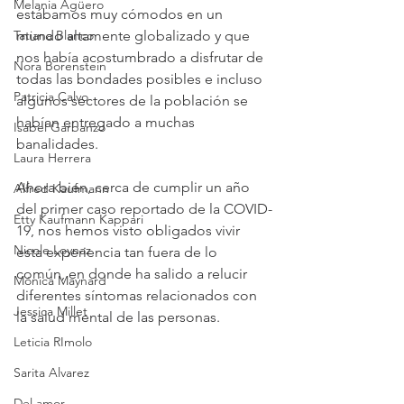
Melania Agüero
estábamos muy cómodos en un 
Tatiana Blanco
mundo altamente globalizado y que 
nos había acostumbrado a disfrutar de 
Nora Borenstein
todas las bondades posibles e incluso 
Patricia Calvo
algunos sectores de la población se 
habían entregado a muchas 
Isabel Garbanzo
banalidades. 
Laura Herrera
Ahora bien, cerca de cumplir un año 
Alfred Kaufmann
del primer caso reportado de la COVID-
Etty Kaufmann Kappari
19, nos hemos visto obligados vivir 
Nicole Loynaz
esta experiencia tan fuera de lo 
común, en donde ha salido a relucir 
Mónica Maynard
diferentes síntomas relacionados con 
Jessica Millet
la salud mental de las personas. 
Leticia RImolo
Sarita Alvarez
Del amor