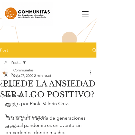
Post
All Posts
Communitas
All Posts
Sep 27, 2020
2 min read
¿PUEDE LA ANSIEDAD
Duelo
SER ALGO POSITIVO?
Pandemia
Escrito por Paola Valerín Cruz.
Pánico
Relaciones de pareja
Para la gran mayoría de generaciones 
la actual pandemia es un evento sin 
Sueño
precedentes donde muchos 