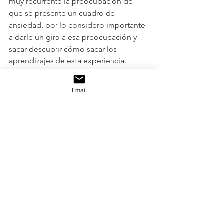
muy recurrente la preocupación de 
que se presente un cuadro de 
ansiedad, por lo considero importante 
a darle un giro a esa preocupación y 
sacar descubrir cómo sacar los 
aprendizajes de esta experiencia.
Opino que, aunque es muy importante 
Email
lo que nos pasa es aún más relevante 
lo que hacemos con lo que nos 
sucede que es lo que realmente marca 
la diferencia. La ansiedad es un estado 
de ánimo muy común, por lo que es 
necesario ser amables con nosotros 
mismos y buscar diferentes medios 
que nos permitan desahogarnos y vivir 
esta experiencia de la mejor manera 
posible la situación que estamos 
viviendo.