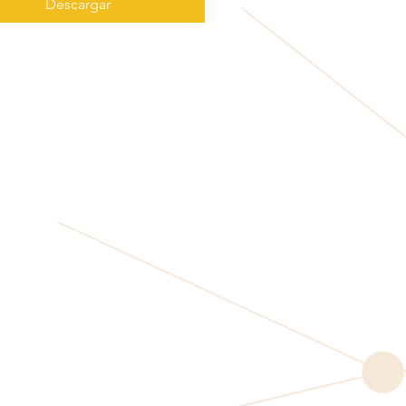
Descargar
que se dedica a la imprenta) 
ido usó una galería de textos y los 
e tal manera que logró hacer un 
 textos especimen. No sólo 
ió 500 años, sino que tambien 
como texto de relleno en 
tos electrónicos, quedando 
mente igual al original. Fue 
zado en los 60s con la creación de 
 "Letraset", las cuales contenian 
de Lorem Ipsum, y más 
mente con software de 
ión, como por ejemplo Aldus 
r, el cual incluye versiones de 
psum.