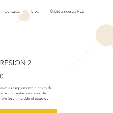
Contacto
Blog
Únete a nuestra RED
RESION 2
Price
00
psum
 es simplemente el texto de 
de las imprentas y archivos de 
orem Ipsum ha sido el texto de 
estándar de las industrias desde el 
, cuando un impresor (N. del T. 