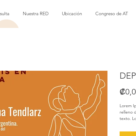
sulta
Nuestra RED
Ubicación
Congreso de AT
DEP
₡0,
Lorem I
relleno 
texto. L
relleno 
año 1500