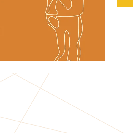
persona 
desconoc
mezcló d
libro de
sobreviv
ingresó 
documen
esencial
populari
las hojas
pasajes 
reciente
autoedic
PageMake
Lorem I