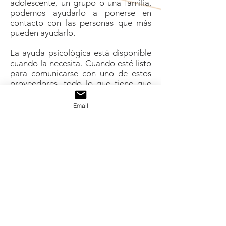
adolescente, un grupo o una familia,
podemos ayudarlo a ponerse en
contacto con las personas que más
pueden ayudarlo.
La ayuda psicológica está disponible
cuando la necesita. Cuando esté listo
para comunicarse con uno de estos
proveedores, todo lo que tiene que
hacer es contactarlos a través de sus
formularios de contacto privados.
Email
¡Hacemos que sea fácil ponerse en
contacto con el proveedor adecuado
para usted! Estamos emocionados de
que haya encontrado nuestro sitio
web y esperamos que le ayude a
ponerse en contacto con un
proveedor que pueda ayudarlo con
todas sus necesidades de salud
mental.
En nuestro sitio, puede navegar por
ubicación, usar el directorio A-Z e