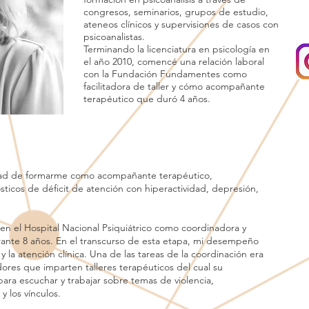
congresos, seminarios, grupos de estudio,
ateneos clínicos y supervisiones de casos con
psicoanalistas.
Terminando la licenciatura en psicología en
el año 2010, comencé una relación laboral
con la Fundación Fundamentes como
facilitadora de taller y cómo acompañante
terapéutico que duró 4 años.
dad de formarme como acompañante terapéutico,
ticos de déficit de atención con hiperactividad, depresión,
 en el Hospital Nacional Psiquiátrico como coordinadora y
ante 8 años. En el transcurso de esta etapa, mi desempeño
 y la atención clínica. Una de las tareas de la coordinación era
tadores que imparten talleres terapéuticos del cual su
 para escuchar y trabajar sobre temas de violencia,
y los vínculos.