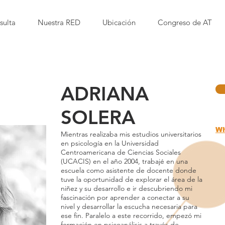
sulta
Nuestra RED
Ubicación
Congreso de AT
ADRIANA
SOLERA
Wh
Mientras realizaba mis estudios universitarios
en psicología en la Universidad
Centroamericana de Ciencias Sociales
(UCACIS) en el año 2004, trabajé en una
escuela como asistente de docente donde
tuve la oportunidad de explorar el área de la
niñez y su desarrollo e ir descubriendo mi
fascinación por aprender a conectar a su
nivel y desarrollar la escucha necesaria para
ese fin. Paralelo a este recorrido, empezó mi
formación en psicoanálisis a través de