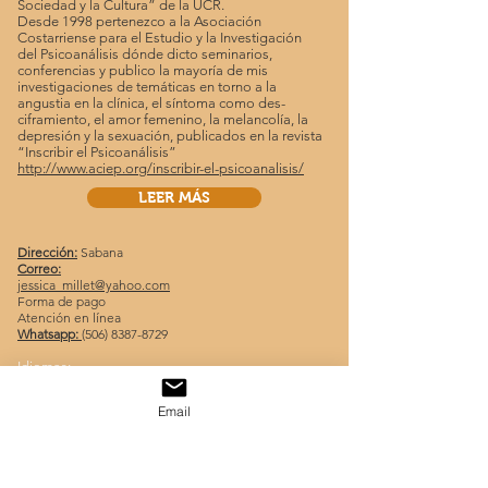
Sociedad y la Cultura” de la UCR.
Desde 1998 pertenezco a la Asociación
Costarriense para el Estudio y la Investigación
del Psicoanálisis dónde dicto seminarios,
conferencias y publico la mayoría de mis
investigaciones de temáticas en torno a la
angustia en la clínica, el síntoma como des-
ciframiento, el amor femenino, la melancolía, la
depresión y la sexuación, publicados en la revista
“Inscribir el Psicoanálisis”
http://www.aciep.org/inscribir-el-psicoanalisis/
LEER MÁS
Dirección:
Sabana
Correo:
jessica_millet@yahoo.com
Forma de pago
Atención en línea
Whatsapp:
(506) 8387-8729
Idiomas:
Español-Inglés-Francés
Email