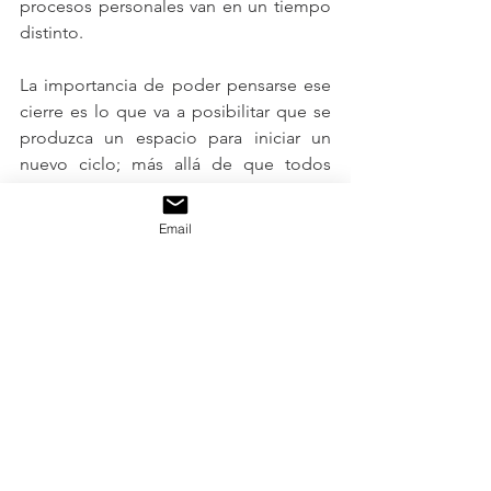
procesos personales van en un tiempo 
distinto. 
La importancia de poder pensarse ese 
cierre es lo que va a posibilitar que se 
produzca un espacio para iniciar un 
nuevo ciclo; más allá de que todos 
tenemos muchas ganas de un año 
nuevo cargado de momentos 
Email
gratificantes, de más libertad y menos 
miedo, donde sean posibles los 
encuentros esperados; procuremos 
tomar en nuestras manos este tiempo, 
hagámoslo propio, hagamos con él lo 
que necesitemos, y una vez concluido 
este pasaje personal,  les deseo un feliz 
inicio de su nuevo año.