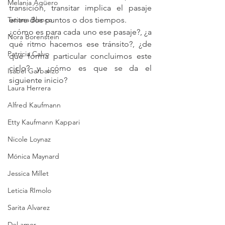
Melania Agüero
transición, transitar implica el pasaje 
Tatiana Blanco
entre dos puntos o dos tiempos.
¿cómo es para cada uno ese pasaje?, ¿a 
Nora Borenstein
qué ritmo hacemos ese tránsito?, ¿de 
Patricia Calvo
qué forma particular concluimos este 
ciclo? y ¿cómo es que se da el 
Isabel Garbanzo
siguiente inicio?
Laura Herrera
Alfred Kaufmann
Etty Kaufmann Kappari
Nicole Loynaz
Mónica Maynard
Jessica Millet
Leticia RImolo
Sarita Alvarez
Del amor