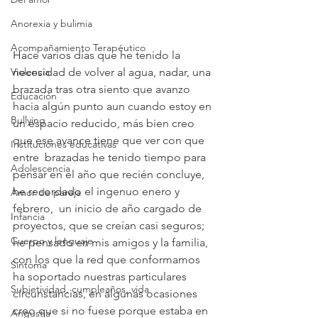
Anorexia y bulimia
Acompañamiento Terapéutico
Hace varios días que he tenido la 
Violencia
necesidad de volver al agua, nadar, una 
brazada tras otra siento que avanzo 
Educación
hacia algún punto aun cuando estoy en 
Bullying
un espacio reducido, más bien creo 
que ese avance tiene que ver con que 
Instituciones educativas
entre  brazadas he tenido tiempo para 
Adolescencia
pensar en el año que recién concluye, 
he recordado el ingenuo enero y 
Amor de pareja
febrero,  un inicio de año cargado de 
Infancia
proyectos, que se creían casi seguros; 
Cuerpo y lenguaje
he pensado en mis amigos y la familia, 
con los que la red que conformamos 
Síntoma
ha soportado nuestras particulares 
Subjetividad, cumpleaños, vida
circunstancias, en algunas ocasiones 
creo que si no fuese porque estaba en 
Angustia