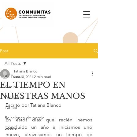
Post
All Posts
Tatiana Blanco
All Posts
Jan 10, 2021
2 min read
EL TIEMPO EN
Duelo
NUESTRAS MANOS
Pandemia
Escrito por Tatiana Blanco
Pánico
Relaciones de pareja
En estos días que recién hemos 
concluido un año e iniciamos uno 
Sueño
nuevo, atravesamos un tiempo de 