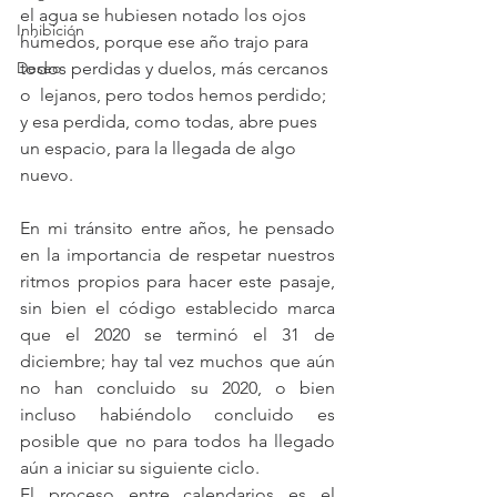
el agua se hubiesen notado los ojos 
Inhibición
húmedos, porque ese año trajo para 
Deseo
todos perdidas y duelos, más cercanos 
o  lejanos, pero todos hemos perdido; 
y esa perdida, como todas, abre pues 
un espacio, para la llegada de algo 
nuevo. 
En mi tránsito entre años, he pensado 
en la importancia de respetar nuestros 
ritmos propios para hacer este pasaje, 
sin bien el código establecido marca 
que el 2020 se terminó el 31 de 
diciembre; hay tal vez muchos que aún 
no han concluido su 2020, o bien 
incluso habiéndolo concluido es 
posible que no para todos ha llegado 
aún a iniciar su siguiente ciclo.
El proceso entre calendarios es el 