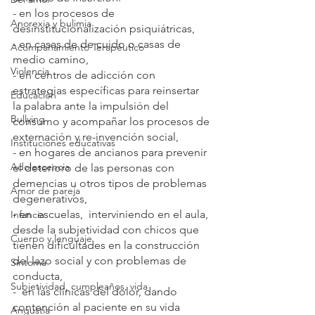
- en los procesos de 
Anorexia y bulimia
desinstitucionalización psiquiátricas, 
- en casas de de cuido o casas de 
Acompañamiento Terapéutico
medio camino,
Violencia
- en centros de adicción con 
estrategias específicas para reinsertar 
Educación
la palabra ante la impulsión del 
Bullying
consumo y acompañar los procesos de 
externación y re-invención social,  
Instituciones educativas
- en hogares de ancianos para prevenir 
Adolescencia
el deterioro de las personas con 
demencias u otros tipos de problemas 
Amor de pareja
degenerativos, 
- en  escuelas,  interviniendo en el aula, 
Infancia
desde la subjetividad con chicos que 
Cuerpo y lenguaje
tienen dificultades en la construcción 
del lazo social y con problemas de 
Síntoma
conducta,
Subjetividad, cumpleaños, vida
-  en las clínicas del dolor, dando 
contención al paciente en su vida 
Angustia