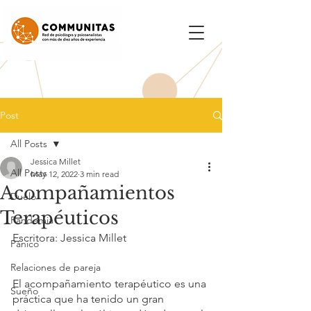
Post
All Posts
Jessica Millet
All Posts
May 12, 2022
3 min read
Acompañamientos
Duelo
Terapéuticos
Pandemia
Escritora: Jessica Millet
Pánico
Relaciones de pareja
El acompañamiento terapéutico es una 
Sueño
práctica que ha tenido un gran 