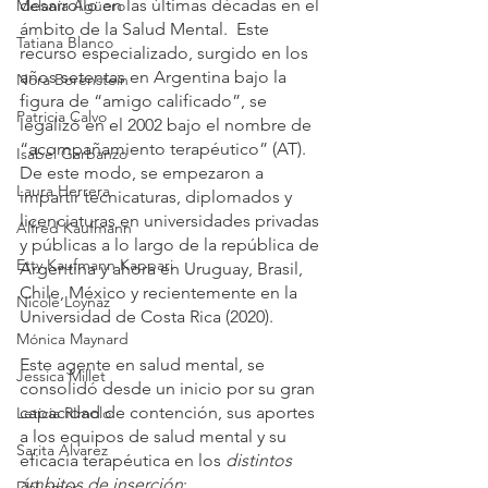
desarrollo en las últimas décadas en el 
Melania Agüero
ámbito de la Salud Mental.  Este 
Tatiana Blanco
recurso especializado, surgido en los 
años setentas en Argentina bajo la 
Nora Borenstein
figura de “amigo calificado”, se 
Patricia Calvo
legalizó en el 2002 bajo el nombre de  
“acompañamiento terapéutico” (AT).  
Isabel Garbanzo
De este modo, se empezaron a 
Laura Herrera
impartir tecnicaturas, diplomados y 
licenciaturas en universidades privadas 
Alfred Kaufmann
y públicas a lo largo de la república de 
Etty Kaufmann Kappari
Argentina y ahora en Uruguay, Brasil, 
Chile, México y recientemente en la 
Nicole Loynaz
Universidad de Costa Rica (2020). 
Mónica Maynard
Este agente en salud mental, se 
Jessica Millet
consolidó desde un inicio por su gran 
capacidad de contención, sus aportes 
Leticia RImolo
a los equipos de salud mental y su 
Sarita Alvarez
eficacia terapéutica en los 
distintos 
ámbitos de inserción
:
Del amor