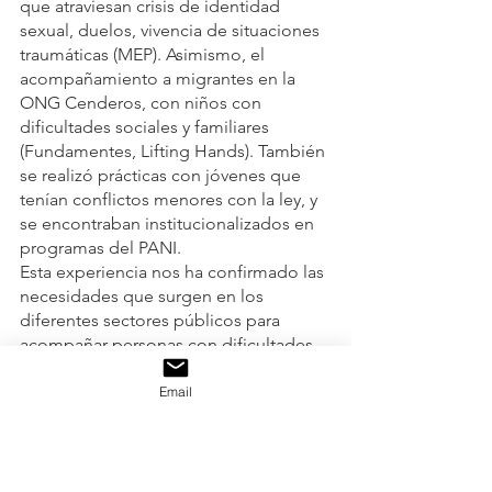
que atraviesan crisis de identidad 
sexual, duelos, vivencia de situaciones 
traumáticas (MEP). Asimismo, el 
acompañamiento a migrantes en la 
ONG Cenderos, con niños con 
dificultades sociales y familiares 
(Fundamentes, Lifting Hands). También 
se realizó prácticas con jóvenes que 
tenían conflictos menores con la ley, y 
se encontraban institucionalizados en 
programas del PANI. 
Esta experiencia nos ha confirmado las 
necesidades que surgen en los 
diferentes sectores públicos para 
acompañar personas con dificultades 
emocionales o con dificultades 
funcionales.
Email
Los aportes del Acompañamiento 
Terapéutico a nivel nacional e 
internacional se estarán discutiendo en 