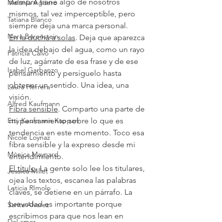
siempre tiene algo de nosotros 
Melania Agüero
mismos, tal vez imperceptible, pero 
Tatiana Blanco
siempre deja una marca personal.
Nora Borenstein
En la ducha a solas
. Deja que aparezca 
la idea debajo del agua, como un rayo 
Patricia Calvo
de luz, agárrate de esa frase y de ese 
Isabel Garbanzo
pensamiento y persíguelo hasta 
obtener un sentido. Una idea, una 
Laura Herrera
visión. 
Alfred Kaufmann
Fibra sensible
. Comparto una parte de 
Etty Kaufmann Kappari
mi pensamiento sobre lo que es 
tendencia en este momento. Toco esa 
Nicole Loynaz
fibra sensible y la expreso desde mi 
Mónica Maynard
entendimiento. 
El título
. La gente solo lee los titulares, 
Jessica Millet
ojea los textos, escanea las palabras 
Leticia RImolo
claves, se detiene en un párrafo. La 
brevedad es importante porque 
Sarita Alvarez
escribimos para que nos lean en 
Del amor