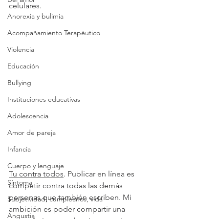
celulares. 
Anorexia y bulimia
Acompañamiento Terapéutico
Violencia
Educación
Bullying
Instituciones educativas
Adolescencia
Amor de pareja
Infancia
Cuerpo y lenguaje
Tu contra todos
. Publicar en línea es 
Síntoma
competir contra todas las demás 
personas que también escriben. Mi 
Subjetividad, cumpleaños, vida
ambición es poder compartir una 
Angustia