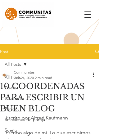
Post
All Posts
Communitas
All Posts
Oct 24, 2020
2 min read
10 COORDENADAS
Duelo
PARA ESCRIBIR UN
Pandemia
BUEN BLOG
Pánico
Escrito por Alfred Kaufmann
Relaciones de pareja
Sueño
Escribo algo de mí
. Lo que escribirnos 