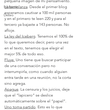
pequeña imagen de mi pensamiento.
Inhibición
La templanza
. Desde el primer blog 
esperamos cautivar a 100 mil personas 
Deseo
y en el primero te leen 220 y para el 
tercero ya bajaste a 143 personas. No 
afloje.
La ley del Iceberg
. Tenemos el 100% de 
lo que queremos decir, pero una vez 
en el texto, tenemos que elegir el 
mejor 5% de todo eso. 
Fluye.
 Uno tiene que buscar participar 
de una conversación pero no 
interrumpirla, como cuando alguien 
entra tarde en una reunión, no la corta 
sino agrega.
Apague
. La censura y los juicios, deje 
que el “lapicero” se deslice 
automáticamente sobre el “papel”. 
Uno toma partido
. Esto es lo que 